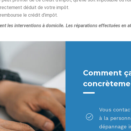
irectement déduit de votre impôt.
 rembourse le crédit d’impôt.
nt les interventions à domicile. Les réparations effectuées en ate
Comment ça
concrèteme
Vous contact
à la person
dépannage i