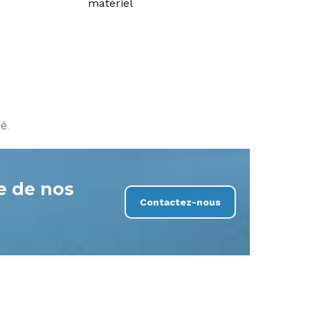
matériel
é.
se de nos
Contactez-nous