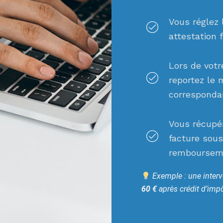
Vous réglez 
attestation 
Lors de votr
reportez le 
corresponda
Vous récupé
facture sous
remboursem
Exemple : une interv
60 €
après crédit d’impô