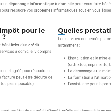
ur un
dépannage informatique à domicile
peut vous faire bénéf
rd pour résoudre vos problèmes informatiques tout en vous faisa
’impôt pour le
Quelles prestati
 ?
Les services concernés par ce d
t bénéficier d’un
crédit
notamment :
services à domicile, y compris
L’installation et la mis
(ordinateur, imprimante, b
sionnel agréé pour résoudre un
Le dépannage et la main
a facture peut être déduite de
La formation à l’utilisati
êtes pas imposable).
L’assistance pour la pro
eut profiter de ce crédit d’impôt, qu’elle soit imposable ou no