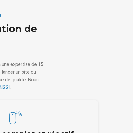
S
ation de
à une expertise de 15
 lancer un site ou
e de qualité. Nous
NSSI
.